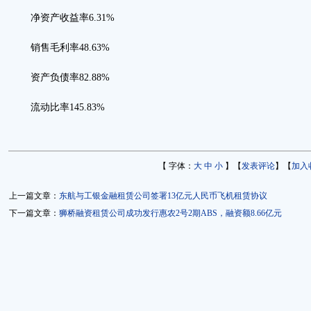
净资产收益率6.31%
销售毛利率48.63%
资产负债率82.88%
流动比率145.83%
【 字体：
大
中
小
】【
发表评论
】【
加入
上一篇文章：
东航与工银金融租赁公司签署13亿元人民币飞机租赁协议
下一篇文章：
狮桥融资租赁公司成功发行惠农2号2期ABS，融资额8.66亿元