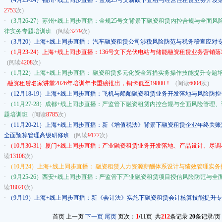
·
（4月23-24）福州+线上同步直播：金规25号文新政下直租与经营性租赁业务开
2753
次)
·
（3月26-27）苏州+线上同步直播：金规25号文背景下融资租赁内控合规与全面
律实务专题培训班
(阅读
3279
次)
·
（3月20）上海+线上同步直播： 汽车融资租赁公司涉税风险防范与税务稽查应对
·
（1月23-24）上海+线上同步直播：136号文下光伏电站与储能融资租赁业务营
(阅读
4208
次)
·
（1月22）上海+线上同步直播： 融资租赁多元化资金筹措实务操作技能提升专题
·
融资租赁名家讲堂2026年培训年卡重磅推出，铜卡低至19800！
(阅读
6004
次)
·
（12月18-19）上海+线上同步直播：飞机与船舶融资租赁业务开发落地与风险防
·
（11月27-28）成都+线上同步直播：严监管下融资租赁内控合规与全面风险管
题培训班
(阅读
8785
次)
·
（11月20-21）上海+线上同步直播：新《增值税法》背景下融资租赁企业年终
全面预算管理高级研修班
(阅读
9177
次)
·
（10月30-31）厦门+线上同步直播：产业融资租赁业务开发落地、产品设计、尽
读
13108
次)
·
（10月24）上海+线上同步直播： 融资租赁人力资源薪酬体系设计与绩效管理实
·
（9月25-26）西安+线上同步直播：严监管下产业融资租赁项目授信风险防范与
读
18020
次)
·
（9月19）上海+线上同步直播：新《会计法》实施下融资租赁会计核算技能提升
首页 上一页
下一页
尾页
页次：
1
/11
页 共
212
条记录
20
条记录/页