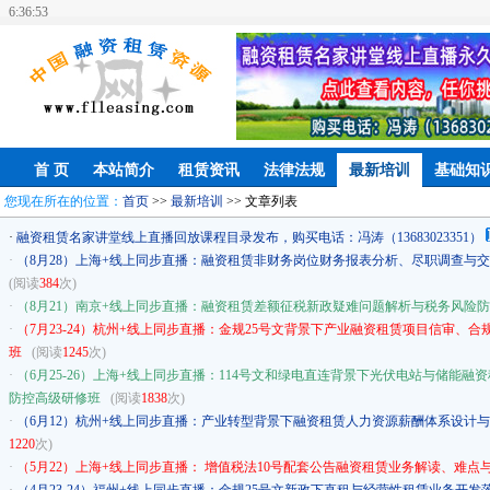
6:36:53
首 页
本站简介
租赁资讯
法律法规
最新培训
基础知
您现在所在的位置：
首页
>>
最新培训
>> 文章列表
·
融资租赁名家讲堂线上直播回放课程目录发布，购买电话：冯涛（13683023351）
·
（8月28）上海+线上同步直播：融资租赁非财务岗位财务报表分析、尽职调查与
(阅读
384
次)
·
（8月21）南京+线上同步直播：融资租赁差额征税新政疑难问题解析与税务风险
·
（7月23-24）杭州+线上同步直播：金规25号文背景下产业融资租赁项目信审、
班
(阅读
1245
次)
·
（6月25-26）上海+线上同步直播：114号文和绿电直连背景下光伏电站与储能
防控高级研修班
(阅读
1838
次)
·
（6月12）杭州+线上同步直播：产业转型背景下融资租赁人力资源薪酬体系设计
1220
次)
·
（5月22）上海+线上同步直播： 增值税法10号配套公告融资租赁业务解读、难点