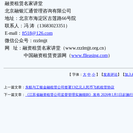
融资租赁名家讲堂
北京融银汇通管理咨询有限公司
地址：北京市海淀区古莲路
66
号院
联系人：冯 涛（
13683023351
）
E-mall
：
ft518@126.com
微信公众号：
rzzlmjjt
网
址：融资租赁名家讲堂（
www.rzzlmjjt.org.cn
）
中国融资租赁资源网（
www.flleasing.com
）
【 字体：
大
中
小
】【
发表评论
】【
加入
上一篇文章：
东航与工银金融租赁公司签署13亿元人民币飞机租赁协议
下一篇文章：
《江苏省融资租赁公司监督管理实施细则》发布 2026年1月1日起施行