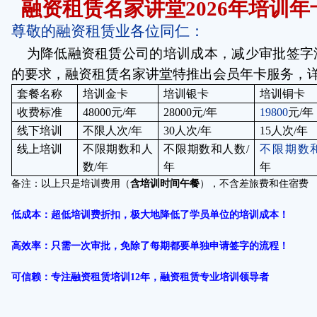
融资租赁名家讲堂
2026
年培训年
尊敬的融资租赁业各位同仁：
为降低融资租赁公司的培训成本，减少审批签字
的要求，融资租赁名家讲堂特推出会员年卡服务，
套餐名称
培训金卡
培训银卡
培训铜卡
收费标准
48000
元
/
年
28000
元
/
年
19800
元
/
年
线下培训
不限人次
/
年
30
人次
/
年
15
人次
/
年
线上培训
不限期数和人
不限期数和人数
/
不限期数
数
/
年
年
年
备注：以上只是培训费用（
含培训时间午餐
），不含差旅费和住宿费
低成本：超低培训费折扣，极大地降低了学员单位的培训成本！
高效率：只需一次审批，免除了每期都要单独申请签字的流程！
可信赖：专注融资租赁培训
12
年，融资租赁专业培训领导者