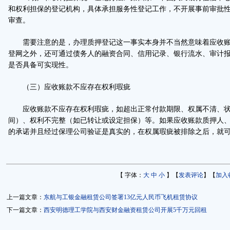
和权利担保的登记机构，具体承担服务性登记工作，不开展事前审批
审查。
需要注意的是，办理质押登记这一事实本身并不当然意味着应收账
登网之外，还可通过债务人的融资合同、信用记录、银行流水、审计
是否具备可实现性。
（三）应收账款不应存在权利瑕疵
应收账款不应存在权利瑕疵，如超出正常付款期限、权属不清、状
间）、权利不完整（如已转让或设定担保）等。如果应收账款质押人
的承诺并且经过保理公司验证是真实的，在权属瑕疵被排除之后，就
【 字体：
大
中
小
】【
发表评论
】【
加入
上一篇文章：
东航与工银金融租赁公司签署13亿元人民币飞机租赁协议
下一篇文章：
西安明德理工学院与西安财金融资租赁公司开展5千万元回租