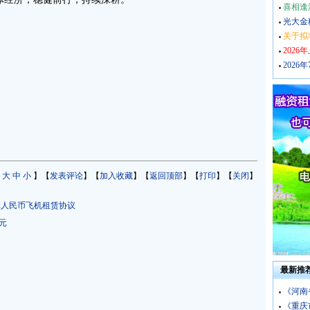
喜相逢
光大金
关于拟
202
202
：
大
中
小
】【
发表评论
】【
加入收藏
】【
返回顶部
】【
打印
】【
关闭
】
元人民币飞机租赁协议
亿元
最新推
《河南
《重庆