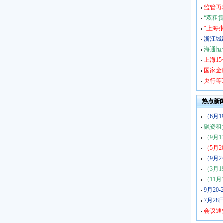
监管再
“双租
“上海
浙江城
海通恒
上海1
国家金
央行等
热点新
（6月1
融资租
（9月1
（5月2
（9月2
（3月1
（11月
9月20
7月28
会议通