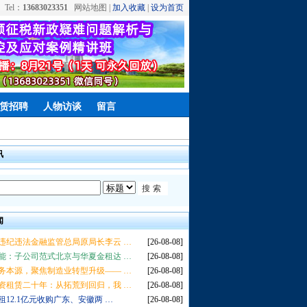
Tel：
13683023351
网站地图 |
加入收藏
|
设为首页
赁招聘
人物访谈
留言
讯
闻
违纪违法金融监管总局原局长李云 …
[26-08-08]
能：子公司范式北京与华夏金租达 …
[26-08-08]
务本源，聚焦制造业转型升级—— …
[26-08-08]
资租赁二十年：从拓荒到回归，我 …
[26-08-08]
租12.1亿元收购广东、安徽两 …
[26-08-08]