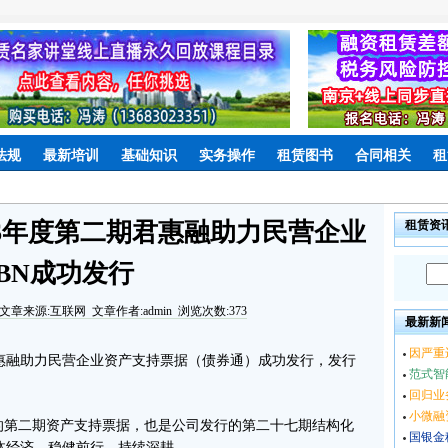
法规
最新培训
基础知识
实务操作
租赁图书
合同相关
租
26年度第二期君惠融助力民营企业
租赁资
BN成功发行
文章来源:互联网 文章作者:admin 浏览次数:373
最新新
因严重
君惠融助力民营企业资产支持票据（债券通）成功发行，发行
范式智
回归业
小微融
的第二期资产支持票据，也是公司发行的第二十七期结构化
国银金
体经济，稳健前行，持续深耕。