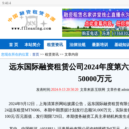
9:46:4
首 页
本站简介
租赁资讯
法律法规
最新培训
基础知
您现在所在的位置：
首页
>> 租赁资讯 >> 文章内容
远东国际融资租赁公司2024年度第
50000万元
发表时间:
2024-9-13 20:50:20
文章来源:互联网 文章作者:admin
2024年9月12日，上海清算所网站披露公告，远东国际融资租赁有限公司
24远东租赁MTN006。本期中期票据计划发行总额50,000万元，实际发
100元/百元面值，发行期限729日。本期债务融资工具主承销机构发生余
其中，中国银河（601881）证券股份有限公司包销规模为0万元，