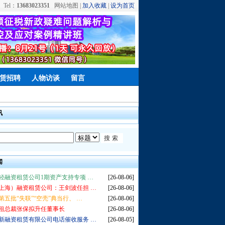
Tel：
13683023351
网站地图 |
加入收藏
|
设为首页
赁招聘
人物访谈
留言
讯
闻
轻融资租赁公司1期资产支持专项 …
[26-08-06]
上海）融资租赁公司：王剑波任担 …
[26-08-06]
第五批“失联”“空壳”典当行、 …
[26-08-06]
租总裁张保拟升任董事长
[26-08-06]
新融资租赁有限公司电话催收服务 …
[26-08-05]