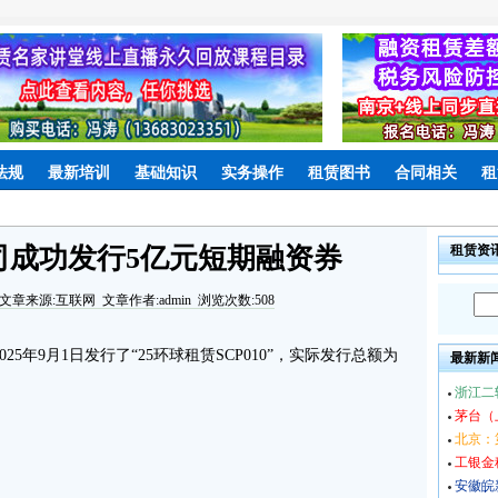
法规
最新培训
基础知识
实务操作
租赁图书
合同相关
租
司成功发行5亿元短期融资券
租赁资
文章来源:互联网 文章作者:admin 浏览次数:508
9月1日发行了“25环球租赁SCP010”，实际发行总额为
最新新
浙江二
茅台（
北京：
工银金
安徽皖