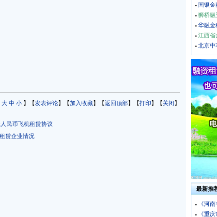
国银金租
狮桥融
华融金
江西省
北京中
：
大
中
小
】【
发表评论
】【
加入收藏
】【
返回顶部
】【
打印
】【
关闭
】
元人民币飞机租赁协议
融资租赁企业情况
最新推
《河南
《重庆