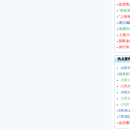
监管再
“双租
“上海
浙江城
海通恒
上海1
国家金
央行等
热点新
（6月1
融资租
（9月1
（5月2
（9月2
（3月1
（11月
9月20
7月28
会议通